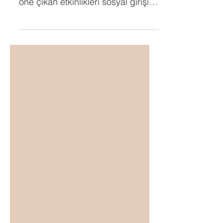
girişimcilik alanında 2024 yılında
öne çıkan etkinlikleri sosyal girişim
topluluğunun ve ekosistem...