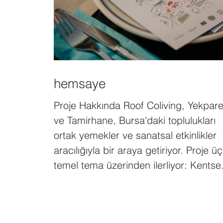
hemsaye
Proje Hakkında Roof Coliving, Yekpar
ve Tamirhane, Bursa'daki toplulukları
ortak yemekler ve sanatsal etkinlikler
aracılığıyla bir araya getiriyor. Proje üç
temel tema üzerinden ilerliyor: Kentsel
Ortak Alanları Koruma, Mekânları
Dönüştürme ve Kentsel Adaletsizliğe
Direnme. Her mahalle buluşmasında ,