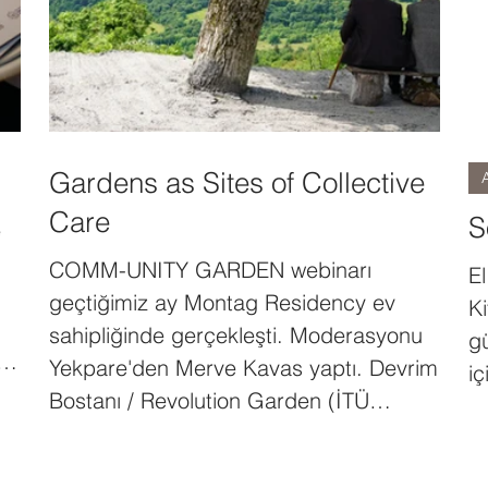
Gardens as Sites of Collective
Care
S
e
COMM-UNITY GARDEN webinarı
El
geçtiğimiz ay Montag Residency ev
K
sahipliğinde gerçekleşti. Moderasyonu
g
Yekpare'den Merve Kavas yaptı. Devrim
iç
Bostanı / Revolution Garden (İTÜ
Taşkışla), Yaşar Adnan Adalı (Postane
Ova), Işıl Eğrikavuk (The Other