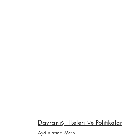
yerel sakinler, sanatçılar ve aktivistler
hikâyeler paylaşacak, ortak alanları
tartışacak ve sanatsal ifadeler
yaratacaklar. Bu anlatılar, katılımcı bir
sergide doruğa ulaşacak;
Davranış İlkeleri
v
e Politikalar
Aydınlatma Metni