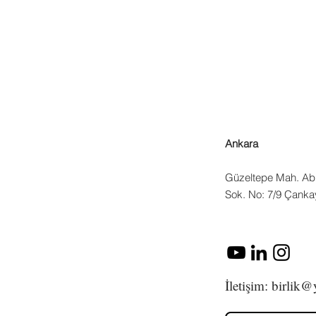
Garden), Fergana Kocadoru (Balıkesir
Üniversitesi) ve Dr. Helen McGhie bir
araya geldi; kent bahçelerini iletişim,
kolektif bakım ve ortak öğrenme
mekânları olarak konuştu. Buluşmanın
dili İngilizcedir.
Ankara
Güzeltepe Mah. Ab
Sok. No: 7/9 Çanka
İletişim:
birlik@