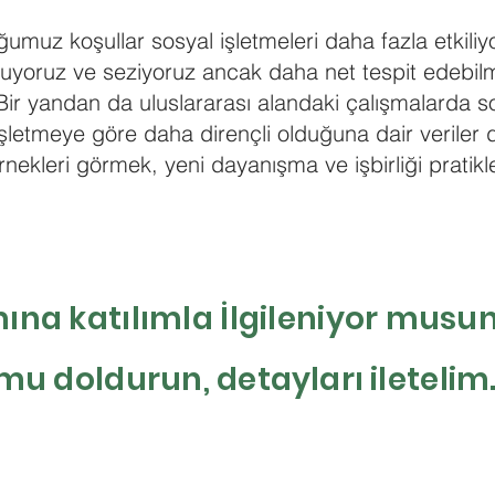
ğumuz koşullar sosyal işletmeleri daha fazla etkiliy
uyoruz ve seziyoruz ancak daha net tespit edebil
 Bir yandan da uluslararası alandaki çalışmalarda sos
şletmeye göre daha dirençli olduğuna dair veriler 
örnekleri görmek, yeni dayanışma ve işbirliği pratikl
na katılımla İlgileniyor musu
rmu doldurun,
detayları
iletelim