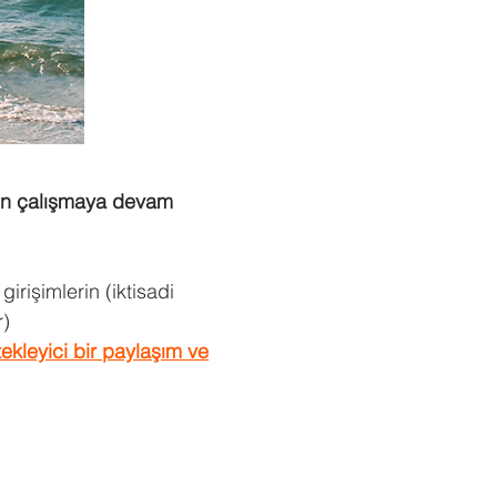
için çalışmaya devam
rişimlerin (iktisadi
r
)
ekleyici bir paylaşım ve