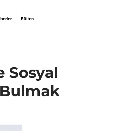
berler
Bülten
e Sosyal
 Bulmak