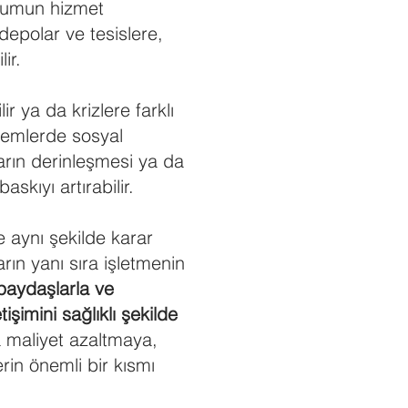
durumun hizmet
depolar ve tesislere,
lir.
ir ya da krizlere farklı
dönemlerde sosyal
çların derinleşmesi ya da
askıyı artırabilir.
e aynı şekilde karar
arın yanı sıra işletmenin
 paydaşlarla ve
tişimini sağlıklı şekilde
a maliyet azaltmaya,
rin önemli bir kısmı