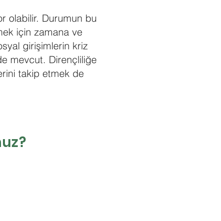
or olabilir. Durumun bu
mek için zamana ve
yal girişimlerin kriz
de mevcut. Dirençliliğe
erini takip etmek de
nuz?
.