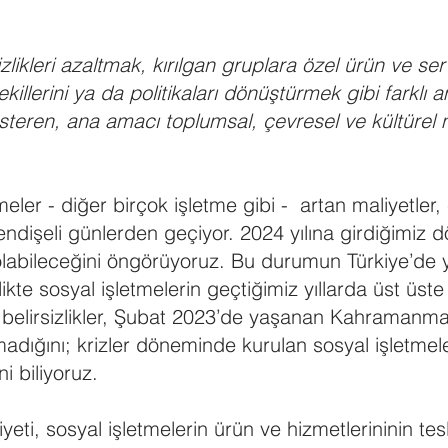
zlikleri azaltmak, kırılgan gruplara özel ürün ve ser
ekillerini ya da politikaları dönüştürmek gibi farklı a
österen, ana amacı toplumsal, çevresel ve kültürel 
meler - diğer birçok işletme gibi - artan maliyetler
ndişeli günlerden geçiyor. 2024 yılına girdiğimiz 
olabileceğini öngörüyoruz. Bu durumun Türkiye’de
likte sosyal işletmelerin geçtiğimiz yıllarda üst üst
 belirsizlikler, Şubat 2023’de yaşanan Kahramanma
tamadığını; krizler döneminde kurulan sosyal işletme
ni biliyoruz.
eti, sosyal işletmelerin ürün ve hizmetlerininin tesl