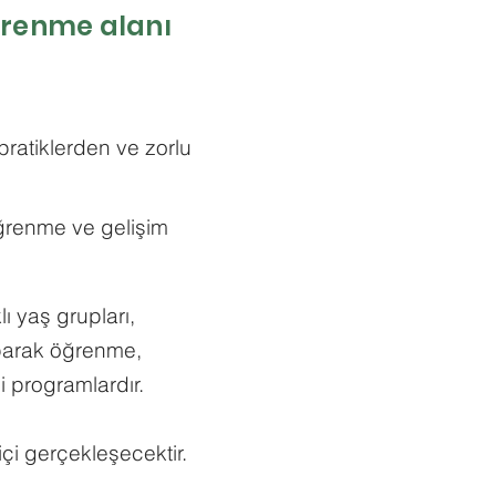
öğrenme alanı
pratiklerden ve zorlu
öğrenme ve gelişim
lı yaş
grupları,
aparak öğrenme,
 programlardır.
miçi gerçekleşecektir.