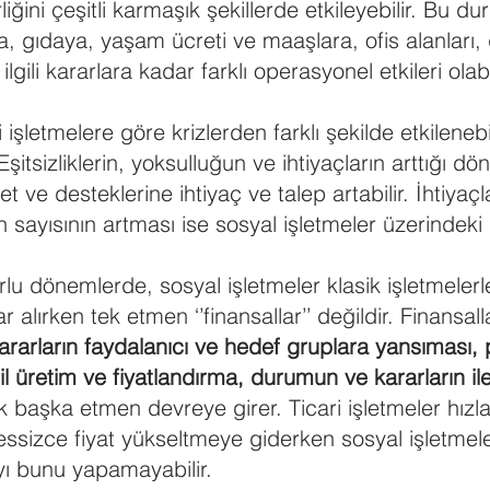
liğini çeşitli karmaşık şekillerde etkileyebilir. Bu 
a, gıdaya, yaşam ücreti ve maaşlara, ofis alanları, 
ilgili kararlara kadar farklı operasyonel etkileri olabi
i işletmelere göre krizlerden farklı şekilde etkilenebil
 Eşitsizliklerin, yoksulluğun ve ihtiyaçların arttığı 
et ve desteklerine ihtiyaç ve talep artabilir. İhtiya
n sayısının artması ise sosyal işletmeler üzerindeki b
lu dönemlerde, sosyal işletmeler klasik işletmelerl
 alırken tek etmen ‘’finansallar’’ değildir. Finansall
kararların faydalanıcı ve hedef gruplara yansıması,
adil üretim ve fiyatlandırma, durumun ve kararların ile
k başka etmen devreye girer. Ticari işletmeler hızl
essizce fiyat yükseltmeye giderken sosyal işletmele
ı bunu yapamayabilir.