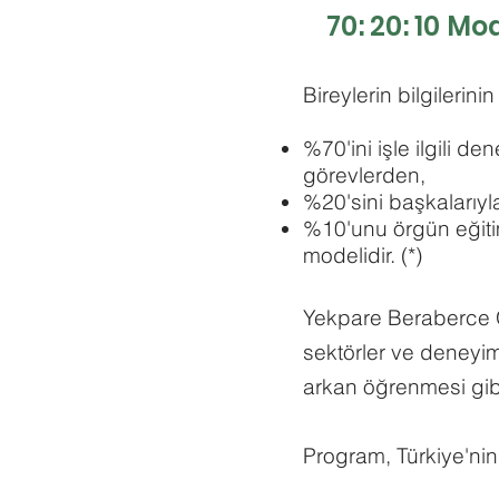
70: 20: 10 M
Bireylerin bilgilerinin
%70'ini işle ilgili 
görevlerden,
%20'sini başkalarıyla 
%10'unu örgün eğitim
modelidir. (*)
Yekpare Beraberce Gr
sektörler ve deneyi
arkan öğrenmesi gibi
Program, Türkiye'nin 