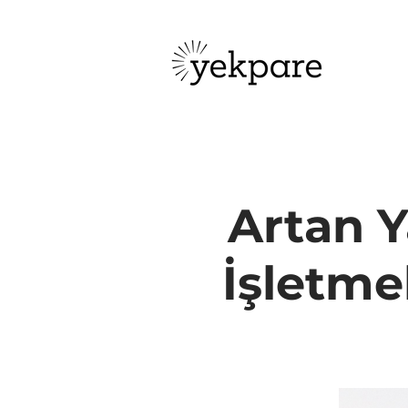
Artan Y
İşletm