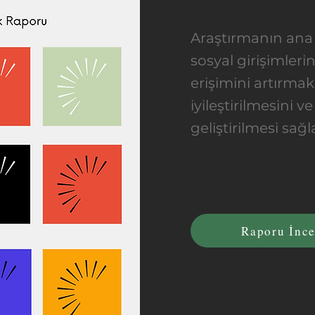
Araştırmanın ana
sosyal girişimler
erişimini artırma
iyileştirilmesini v
geliştirilmesi sağ
Raporu İnce