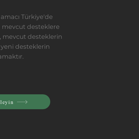
 amacı Türkiye'de
in mevcut desteklere
k, mevcut desteklerin
e yeni desteklerin
lamaktır.
leyin