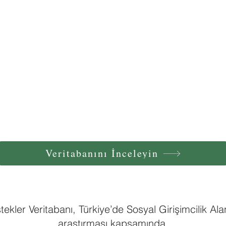
Veritabanını İnceleyin
tekler Veritabanı, Türkiye’de Sosyal Girişimcilik A
araştırması kapsamında,